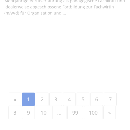
Mehrjährige Berufserfahrung als pädagogische Fachkraft und
idealerweise abgeschlossene Fortbildung zur Fachwirtin
(m/w/d) für Organisation und ...
«
1
2
3
4
5
6
7
8
9
10
...
99
100
»