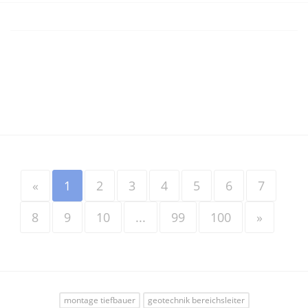
«
1
2
3
4
5
6
7
8
9
10
...
99
100
»
montage tiefbauer
geotechnik bereichsleiter