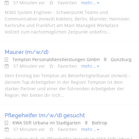
57 Minuten vor
Favoriten
mehr...
M365 System Engineer - Schwerpunkt Teams und
Communication (m/w/d) Koblenz, Berlin, Münster, Hannover,
Karlsruhe und Frankfurt am Main Managed Workplace
Vollzeit zum nächstmöglichen Zeitpunkt unbefris...
Maurer (m/w/d)
Tempton Personaldienstleistungen GmbH
Günzburg
57 Minuten vor
Favoriten
mehr...
Dein Einstieg bei Tempton als Betonfertigteilbauer (m/w/d) –
deinem Top-Arbeitgeber in der Region! Tempton ist dein
starker Partner und einer der führenden Arbeitgeber der
Region. Wir bieten dir nich...
Pflegehelfer (m/w/d) gesucht
KWA Stift Urbana im Stadtgarten
Bottrop
57 Minuten vor
Favoriten
mehr...
Wir suchen dich als Pflegehelfer (m/w/d) im KWA Stift Urbana